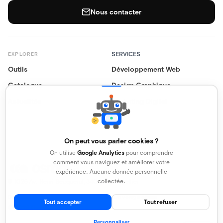
Nous contacter
SERVICES
EXPLORER
Outils
Développement Web
Catalogue
Design Graphique
Actualités
Marketing Digital
On peut vous parler cookies ?
On utilise
Google Analytics
pour comprendre
comment vous naviguez et améliorer votre
expérience. Aucune donnée personnelle
collectée.
1025 Av. Henri Becquerel, 34000 Montpellier
Données Personnelles
Mentions Légales
CGV
Siège Social
Tout accepter
Tout refuser
© 2026 Osmova
Personnaliser