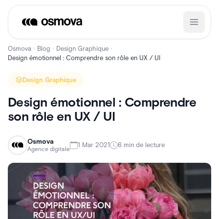
Aller
au
contenu
Osmova
Blog
Design Graphique
›
›
›
Design émotionnel : Comprendre son rôle en UX / UI
Design Graphique
Design émotionnel : Comprendre
son rôle en UX / UI
Osmova
1 Mar 2021
6 min de lecture
Agence digitale