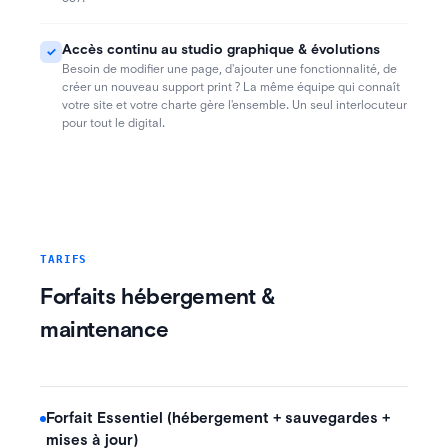
Accès continu au studio graphique & évolutions
✓
,
,
Besoin de modifier une page
d'ajouter une fonctionnalité
de
?
créer un nouveau support print
La même équipe qui connaît
.
votre site et votre charte gère l'ensemble
Un seul interlocuteur
.
pour tout le digital
TARIFS
Forfaits hébergement &
maintenance
Forfait Essentiel (hébergement + sauvegardes +
mises à jour)