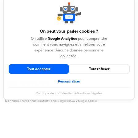
SERVICES
EXPLORER
Outils
Développement Web
On peut vous parler cookies ?
Catalogue
Design Graphique
On utilise
Google Analytics
pour comprendre
Actualités
Marketing Digital
comment vous naviguez et améliorer votre
expérience. Aucune donnée personnelle
collectée.
Tout accepter
Tout refuser
Personnaliser
1025 Av. Henri Becquerel, 34000 Montpellier
Politique de confidentialité
Mentions légales
Données Personnelles
Mentions Légales
CGV
Siège Social
© 2026 Osmova
🍪
Préférences cookies
Gérer