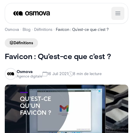
Aller
au
contenu
Osmova
Blog
Définitions
Favicon : Qu’est-ce que c’est ?
›
›
›
Définitions
Favicon : Qu’est-ce que c’est ?
Osmova
16 Juil 2021
8 min de lecture
Agence digitale