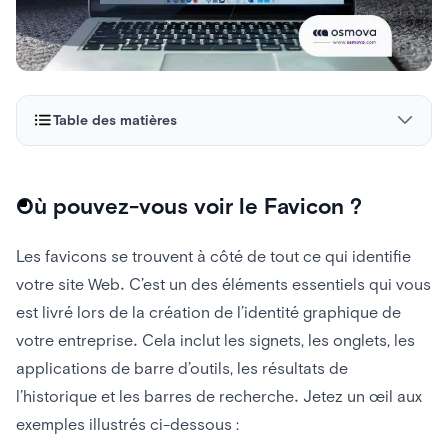
Table des matières
Où pouvez-vous voir le Favicon ?
Où pouvez-vous voir le Favicon ?
Pourquoi les favicons sont-elles importantes ?
Les favicons se trouvent à côté de tout ce qui identifie
Les favicons sont-ils importants pour le référencement ?
votre site Web. C’est un des éléments essentiels qui vous
Comment créer un bon favicon
est livré lors de la création de l’identité graphique de
Quelles tailles sont nécessaires pour un favicon sur
votre entreprise. Cela inclut les signets, les onglets, les
chaque navigateur ?
applications de barre d’outils, les résultats de
l’historique et les barres de recherche. Jetez un œil aux
Quels formats dois-je utiliser pour un favicon ?
exemples illustrés ci-dessous :