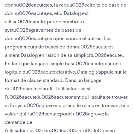
donnu0026eacute;es, la requu0026ecirc;te de base de
donnu0026eacute;es, etc. Datalog est
utilisu0026eacute; par de nombreux
systu0026egrave;mes de bases de
donnu0026eacute;es open source et autres. Les
programmeurs de bases de donnu0026eacute;es
aiment Datalog en raison de sa simplicitu0026eacute;.
En tant que langage simple basu0026eacute; sur une
logique du0026eacute;clarative, Datalog s’appuie sur le
format de clause standard. Dans un langage
du0026eacute;claratif, l’utilisateur saisit
l’u0026eacute;lu0026eacute;ment qu’il souhaite trouver,
et le systu0026egrave;me prend le relais en trouvant une
valeur qui ru0026eacute;pond u0026agrave; la
demande de
l’utilisateur.u003cbru003eu003cbru003eComme