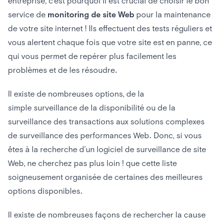
entreprise, c’est pourquoi il est crucial de choisir le bon
Pingdom
service de
monitoring de site Web
pour la maintenance
de votre site internet ! Ils effectuent des tests réguliers et
Uptrends
vous alertent chaque fois que votre site est en panne, ce
New Relic
qui vous permet de repérer plus facilement les
problèmes et de les résoudre.
StatusCake
Uptime
Il existe de nombreuses options, de la
simple surveillance de la disponibilité ou de la
Checkly
surveillance des transactions aux solutions complexes
Comment choisir le meilleur outil de surveillance des
de surveillance des performances Web. Donc, si vous
performances d’un site Web et d’infrastructure ?
êtes à la recherche d’un logiciel de surveillance de site
Web, ne cherchez pas plus loin ! que cette liste
Monitoring de serveur web
soigneusement organisée de certaines des meilleures
Les Signaux d’Alerte : Quels Indicateurs Surveiller ?
options disponibles.
La Nécessité de la Vigilance : Pourquoi Monitorer Votre
Site ?
Il existe de nombreuses façons de rechercher la cause