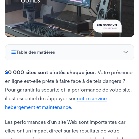
Table des matières
Top 10 des outils de monitoring de site web
30 000 sites sont piratés chaque jour
. Votre présence
en ligne est-elle prête à faire face à de tels dangers ?
Hyperping
Pour garantir la sécurité et la performance de votre site,
Uptime Robot
il est essentiel de s’appuyer sur
notre service
hebergement et maintenance
.
Sematext Cloud
Updown.io
Les performances d’un site Web sont importantes car
elles ont un impact direct sur les résultats de votre
Pingometer