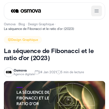
Aller
au
contenu
Osmova
Blog
Design Graphique
›
›
›
La séquence de Fibonacci et le ratio d’or (2023)
Design Graphique
La séquence de Fibonacci et le
ratio d’or (2023)
Osmova
24 Jan 2021
5 min de lecture
Agence digitale