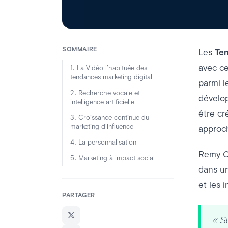
SOMMAIRE
Les
Ten
avec c
1. La Vidéo l’habituée des
tendances marketing digital
parmi l
2. Recherche vocale et
dévelo
intelligence artificielle
être cr
3. Croissance continue du
marketing d’influence
approc
4. La personnalisation
Remy C
5. Marketing à impact social
dans un
et les 
PARTAGER
« S