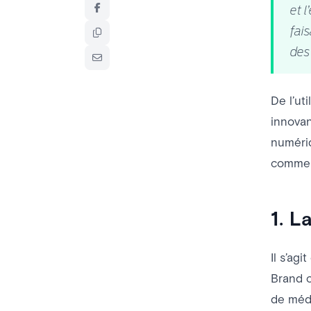
et 
fai
des
De l’uti
innovan
numériq
comme l
1. L
Il s’ag
Brand c
de médi