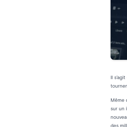
Il s’ag
tournen
Même de
sur un 
nouveau
des mil