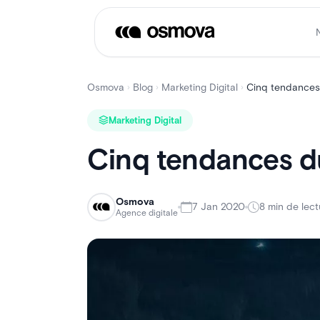
Aller
au
contenu
Osmova
Blog
Marketing Digital
Cinq tendances 
›
›
›
Marketing Digital
Cinq tendances du
Osmova
7 Jan 2020
8 min de lect
Agence digitale