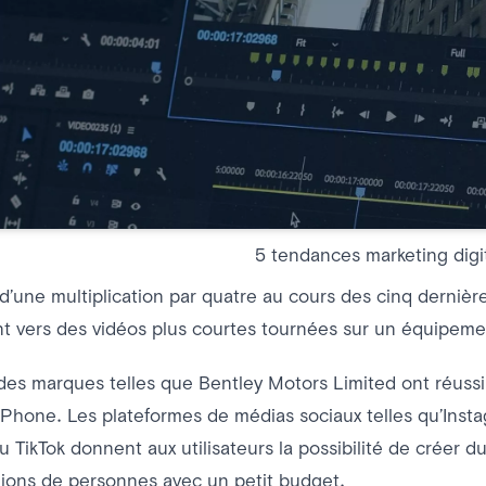
5 tendances marketing digi
it d’une multiplication par quatre au cours des cinq derniè
t vers des vidéos plus courtes tournées sur un équipeme
s marques telles que Bentley Motors Limited ont réussi 
iPhone. Les plateformes de médias sociaux telles qu’Inst
 TikTok donnent aux utilisateurs la possibilité de créer 
lions de personnes avec un petit budget.