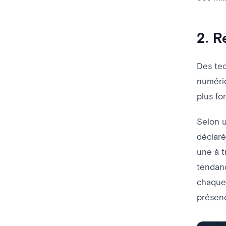
2. R
Des tec
numéri
plus fo
Selon 
déclaré
une à t
tendanc
chaque 
présen