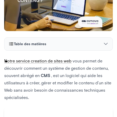
Table des matières
Comment fonctionne un système de gestion de contenu (
Notre service creation de sites web
vous permet de
CMS )?
découvrir comment un système de gestion de contenu,
Quels sont des exemples de systèmes de gestion de
souvent abrégé en
CMS
, est un logiciel qui aide les
contenu populaires ?
utilisateurs à créer, gérer et modifier le contenu d’un site
Web sans avoir besoin de connaissances techniques
Quelle est la meilleure plateforme CMS ?
spécialisées.
Comment créer un site Web avec un système de CMS ?