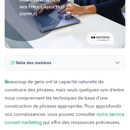
Table des matières
Qu’est-ce qu’une phrase ?
Beaucoup de gens ont la capacité naturelle de
construire des phrases, mais seuls quelques-uns d’entre
Éléments de construction de la phrase en rédaction web
nous comprennent les techniques de base d’une
Qu’est-ce qu’une bonne phrase en rédaction web ?
construction de phrases appropriée. Pour approfondir
vos connaissances, vous pouvez consulter
notre service
4 conseils pour rédiger de bonnes phrases en rédaction
web
conseil marketing
qui offre des ressources précieuses.