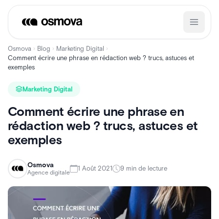
Aller
au
contenu
Osmova
Blog
Marketing Digital
›
›
›
Comment écrire une phrase en rédaction web ? trucs, astuces et
exemples
Marketing Digital
Comment écrire une phrase en
rédaction web ? trucs, astuces et
exemples
Osmova
1 Août 2021
9 min de lecture
Agence digitale