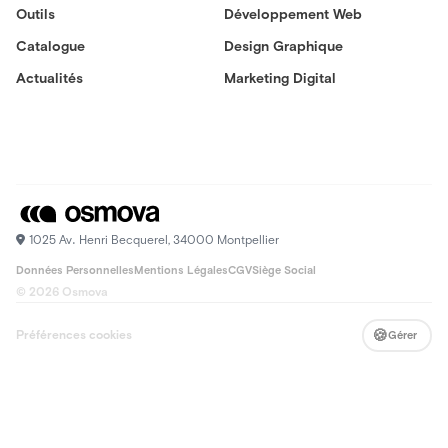
Outils
Développement Web
Catalogue
Design Graphique
Actualités
Marketing Digital
1025 Av. Henri Becquerel, 34000 Montpellier
Données Personnelles
Mentions Légales
CGV
Siège Social
© 2026 Osmova
🍪
Préférences cookies
Gérer