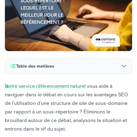
Table des matières
Structure du site et référencement
Notre service référencement naturel
vous aide à
naviguer dans le débat en cours sur les avantages SEO
Le débat sur le référencement des sous-domaines et des
sous-répertoires
de l’utilisation d’une structure de site de sous-domaine
par rapport à un sous-répertoire ? Éliminons le
Se rapprocher de la vérité sur les sous-domaines et le
brouillard autour de ce débat, analysons la situation et
référencement
entrons dans le vif du sujet.
Recommandation SEO : Les sous-répertoire pour des