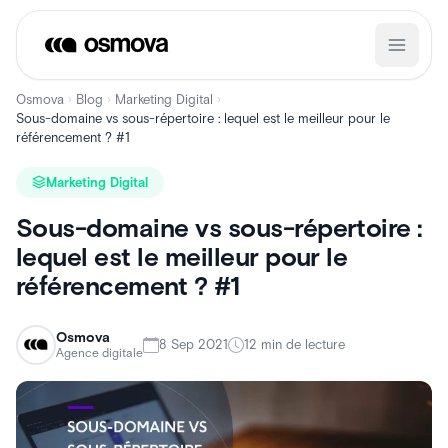
Aller
au
contenu
Osmova
Blog
Marketing Digital
›
›
›
Sous-domaine vs sous-répertoire : lequel est le meilleur pour le
référencement ? #1
Marketing Digital
Sous-domaine vs sous-répertoire :
lequel est le meilleur pour le
référencement ? #1
Osmova
8 Sep 2021
12 min de lecture
Agence digitale