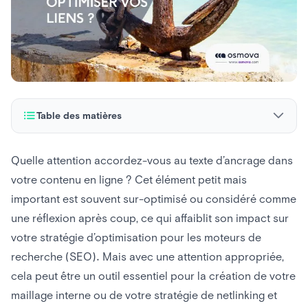
Table des matières
Types de texte d’ancrage
Quelle attention accordez-vous au texte d’ancrage dans
votre contenu en ligne ? Cet élément petit mais
Comment écrire un texte d’ancrage
important est souvent sur-optimisé ou considéré comme
Qu’est-ce que l’optimisation du texte d’ancrage et
une réflexion après coup, ce qui affaiblit son impact sur
comment le faire
votre stratégie d’optimisation pour les moteurs de
Que sont les applications Anchor Links ?
recherche (SEO). Mais avec une attention appropriée,
cela peut être un outil essentiel pour la création de votre
Premiers pas avec le texte d’ancrage SEO
maillage interne ou de votre stratégie de netlinking et