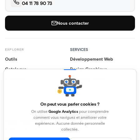
04 11 78 90 73
Nous contacter
SERVICES
EXPLORER
Outils
Développement Web
Catalogue
Design Graphique
Actualités
Marketing Digital
On peut vous parler cookies ?
On utilise
Google Analytics
pour comprendre
comment vous naviguez et améliorer votre
expérience. Aucune donnée personnelle
collectée.
1025 Av. Henri Becquerel, 34000 Montpellier
Données Personnelles
Mentions Légales
CGV
Siège Social