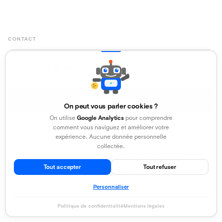
CONTACT
Service commercial
04 11 78 90 73
Nous contacter
On peut vous parler cookies ?
On utilise
Google Analytics
pour comprendre
comment vous naviguez et améliorer votre
expérience. Aucune donnée personnelle
SERVICES
EXPLORER
collectée.
Outils
Développement Web
Tout accepter
Tout refuser
Catalogue
Design Graphique
Personnaliser
Actualités
Marketing Digital
Politique de confidentialité
Mentions légales