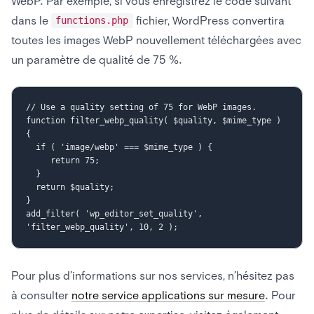
WebP. Par exemple, si vous enregistrez le code suivant
dans le
fichier, WordPress convertira
functions.php
toutes les images WebP nouvellement téléchargées avec
un paramètre de qualité de 75 %.
// Use a quality setting of 75 for WebP images.

function filter_webp_quality( $quality, $mime_type ) 
{

  if ( 'image/webp' === $mime_type ) {

     return 75;

  }

  return $quality;

}

add_filter( 'wp_editor_set_quality', 
Pour plus d’informations sur nos services, n’hésitez pas
à consulter
notre service applications sur mesure
. Pour